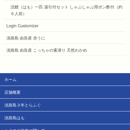
活鱧（はも）一匹 湯引付セット しゃぶしゃぶ用ポン酢付（約
６人前）
Login Customizer
淡路島 由良産 赤うに
淡路島 由良産 こっちゃの素潜り 天然わかめ
ホーム
店舗概要
淡路島３年とらふぐ
淡路島はも