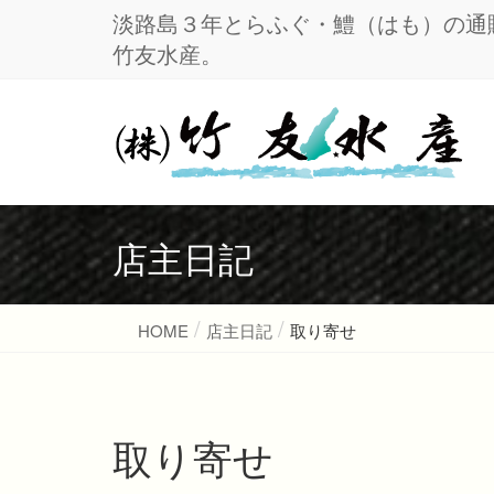
淡路島３年とらふぐ・鱧（はも）の通販
竹友水産。
店主日記
HOME
店主日記
取り寄せ
取り寄せ