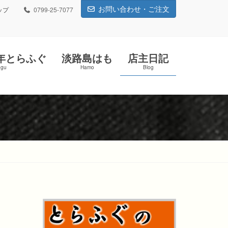
お問い合わせ・ご注文
ップ
0799-25-7077
年とらふぐ
淡路島はも
店主日記
ugu
Hamo
Blog